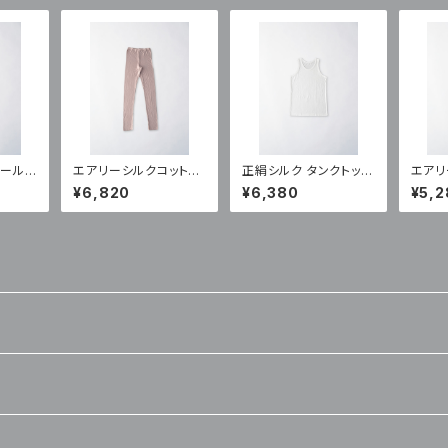
ウール
エアリーシルクコットン
正絹シルク タンクトップ
エアリ
（SW-
ロングボトム（SC-10A)
（NT-370）
タンクト
¥6,820
¥6,380
¥5,2