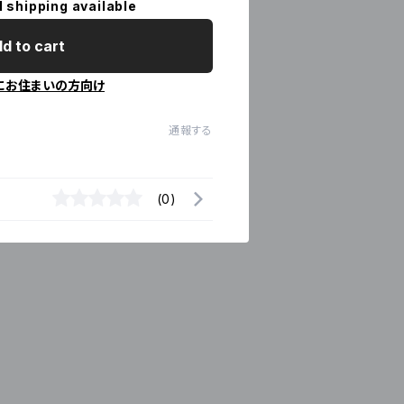
l shipping available
d to cart
にお住まいの方向け
通報する
(0)