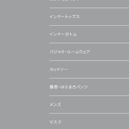
インナートップス
キャミソール・タンクトップ
インナーボトム
半袖
ショート丈
パジャマ・ルームウェア
長袖
ロング丈
カットソー
腹巻・はらまきパンツ
メンズ
トップス
マスク