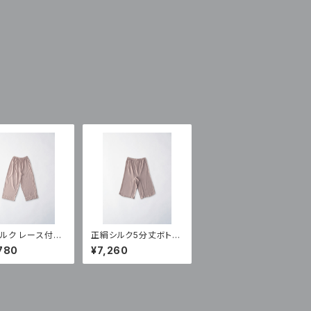
ルク レース付き
正絹シルク5分丈ボトム
ト（LN-89)
（NT-550A)
780
¥7,260