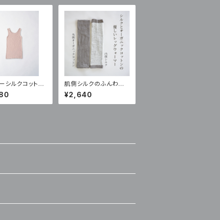
ーシルクコットン
肌側シルクのふんわり
ップ（SC-20)
レッグウォーマー
80
¥2,640