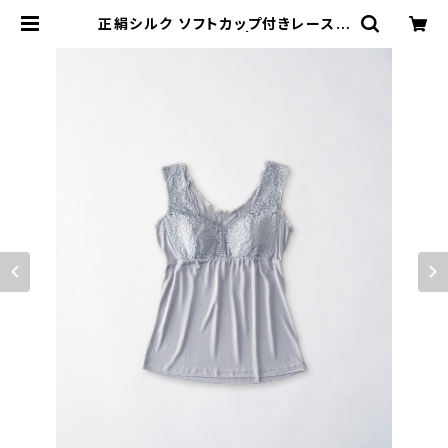
正絹シルク ソフトカップ付きレースキ
ャミソール（LN-84) | malynesilk