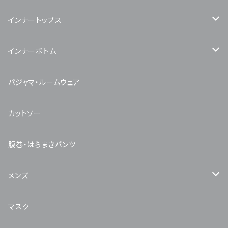
インナートップス
キャミソール・タンクトップ
インナーボトム
半袖
ショート丈
パジャマ・ルームウェア
長袖
ロング丈
カットソー
腹巻・はらまきパンツ
メンズ
トップス
マスク