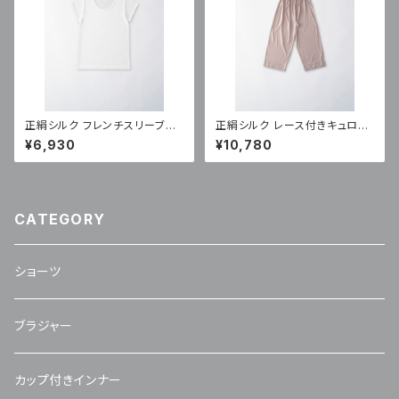
正絹シルク フレンチスリーブイ
正絹シルク レース付きキュロッ
ンナー（NT-330)
ト（LN-89)
¥6,930
¥10,780
CATEGORY
ショーツ
ブラジャー
カップ付きインナー